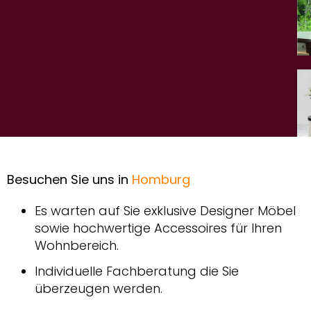
Outdoor Varaschin
Moeller Design | Designmöbel
Nemo
Outdoor Sifas
Lambert
___________________
Piure
Papadatos Design Möbel
Sifas
Besuchen Sie uns in
Homburg
AL2 Design Möbel
Es warten auf Sie exklusive Designer Möbel
AL2
sowie hochwertige Accessoires für Ihren
Moeller Design Möbel
Wohnbereich.
Individuelle Fachberatung die Sie
Giellesse Design Möbel
überzeugen werden.