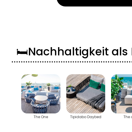
🛏️Nachhaltigkeit al
The One
Tipidabo Daybed
The 