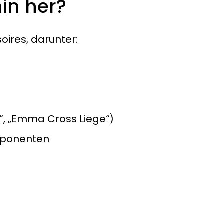
in her?
ires, darunter:
“, „Emma Cross Liege“)
mponenten