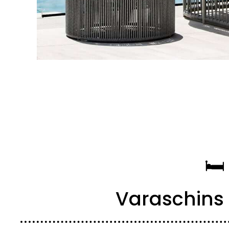
🛏
Varaschins