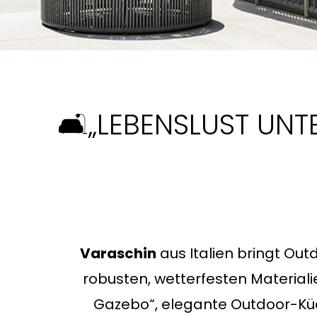
🛋️„LEBENSLUST UN
Varaschin
aus Italien bringt Out
robusten, wetterfesten Material
Gazebo“, elegante Outdoor-Küc