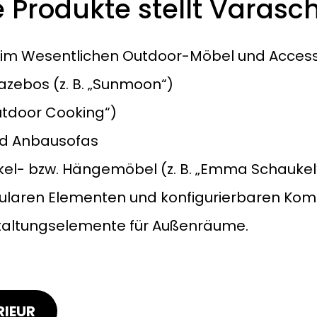
 Produkte stellt Varasch
 im Wesentlichen Outdoor-Möbel und Accesso
zebos (z. B. „Sunmoon“)
tdoor Cooking“)
und Anbausofas
el- bzw. Hängemöbel (z. B. „Emma Schaukel
dularen Elementen und konfigurierbaren Ko
taltungselemente für Außenräume.
RIEUR