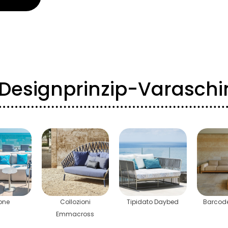
s Designprinzip-Varaschi
one
Collozioni
Tipidato Daybed
Barcod
Emmacross