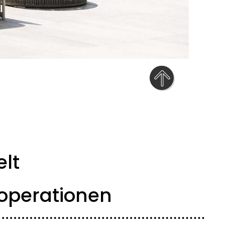
elt
operationen