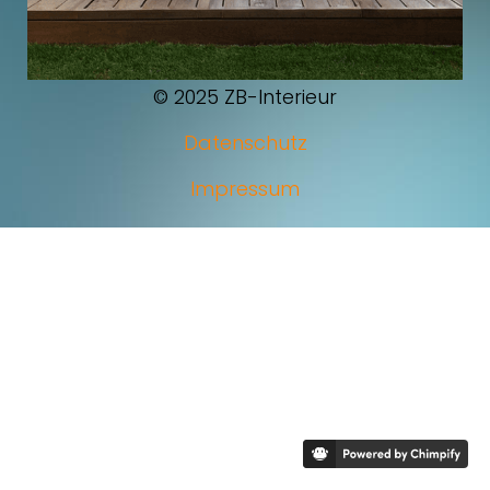
© 2025 ZB-Interieur
Datenschutz
TER.....
WEITER.
Impressum